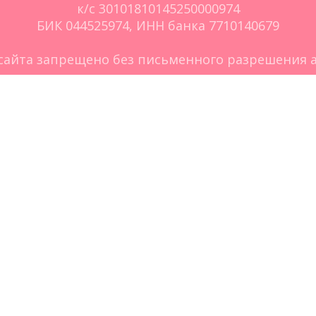
к/с 30101810145250000974
БИК 044525974, ИНН банка 7710140679
сайта запрещено без письменного разрешения а