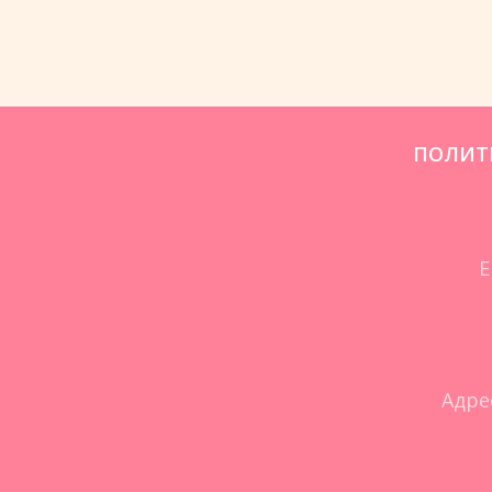
ПОЛИТ
Е
Адре