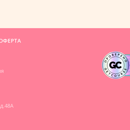
ОФЕРТА
ия
д.48А