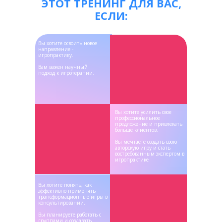
ЭТОТ ТРЕНИНГ ДЛЯ ВАС,
ЕСЛИ:
Вы хотите освоить новое
направление -
игропрактику.
Вам важен научный
подход к игротерапии.
Вы хотите усилить свое
профессиональное
предложение и привлекать
больше клиентов.
Вы мечтаете создать свою
авторскую игру и стать
востребованным экспертом в
игропрактике
Вы хотите понять, как
эффективно применять
трансформационные игры в
консультировании.
Вы планируете работать с
группами и создавать