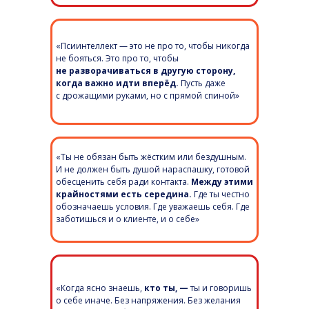
«Псиинтеллект — это не про то, чтобы никогда
не бояться. Это про то, чтобы
не разворачиваться в другую сторону,
когда важно идти вперёд.
Пусть даже
с дрожащими руками, но с прямой спиной»
«Ты не обязан быть жёстким или бездушным.
И не должен быть душой нараспашку, готовой
обесценить себя ради контакта.
Между этими
крайностями есть середина.
Где ты честно
обозначаешь условия. Где уважаешь себя. Где
заботишься и о клиенте, и о себе»
«Когда ясно знаешь,
кто ты,
—
ты и говоришь
о себе иначе. Без напряжения. Без желания