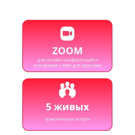
ZOOM
для онлайн-конференций и
платформа с МАК для практики
5 живых
практических встреч