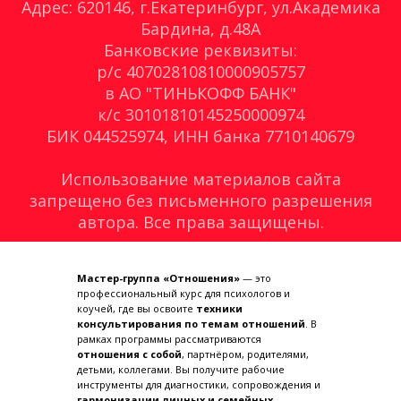
Адрес: 620146, г.Екатеринбург, ул.Академика
Бардина, д.48А
Банковские реквизиты:
р/с 40702810810000905757
в АО "ТИНЬКОФФ БАНК"
к/с 30101810145250000974
БИК 044525974, ИНН банка 7710140679
Использование материалов сайта
запрещено без письменного разрешения
автора. Все права защищены.
Мастер-группа «Отношения»
— это
профессиональный курс для психологов и
коучей, где вы освоите
техники
консультирования по темам отношений
. В
рамках программы рассматриваются
отношения с собой
, партнёром, родителями,
детьми, коллегами. Вы получите рабочие
инструменты для диагностики, сопровождения и
гармонизации личных и семейных