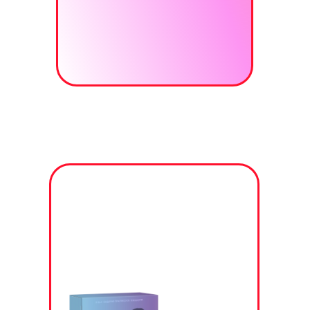
В подарок
авторские МАК
от Академии
«
Пара - не пара
»