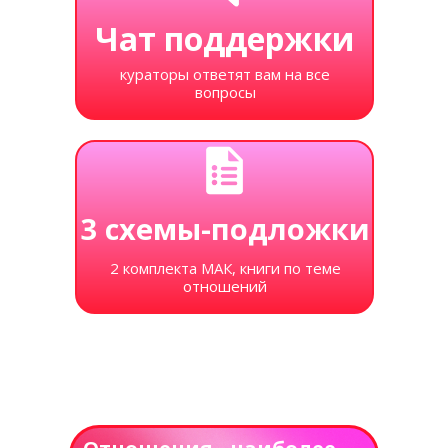
Чат поддержки
кураторы ответят вам на все
вопросы
3 схемы-подложки
2 комплекта МАК, книги по теме
отношений