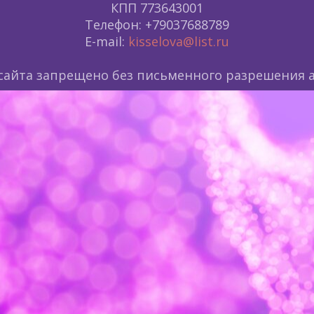
КПП 773643001
Телефон: +79037688789
E-mail:
kisselova@list.ru
сайта запрещено без письменного разрешения а