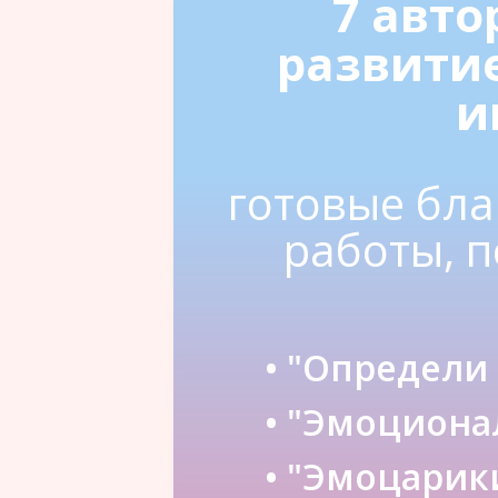
7 авто
развити
и
готовые бла
работы, 
• "Определи
• "Эмоциона
• "Эмоцарик