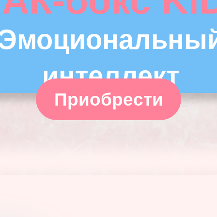
АК-бокс KI
Эмоциональны
интеллект
Приобрести