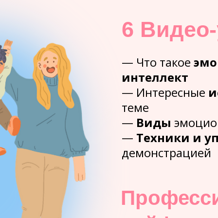
6 Видео-
—
Что такое
эмо
интеллект
—
Интересные
и
теме
—
Виды
эмоцио
—
Техники и у
демонстрацией
Професс