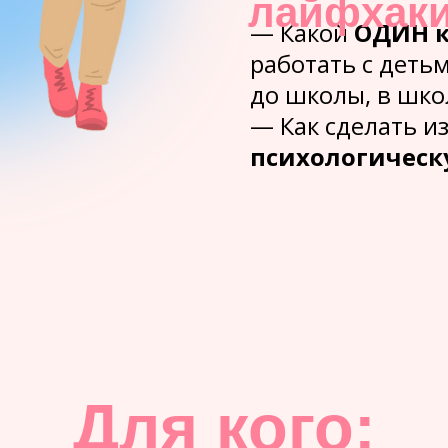
лайфхак
— Какой
ОДИН 
работать с детьм
до школы, в шко
— Как сделать и
психологическ
Для кого: