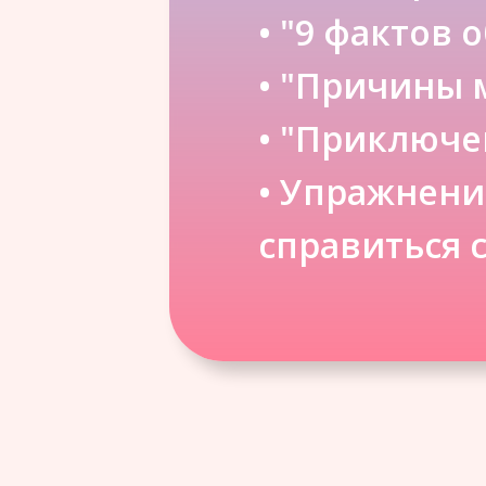
• "9 фактов 
• "Причины 
• "Приключ
• Упражнени
справиться 