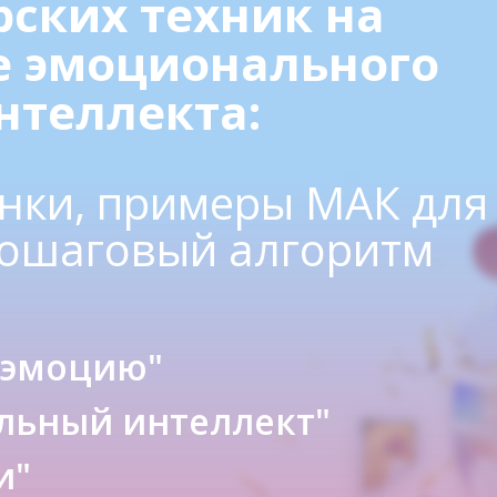
рских техник на
е эмоционального
нтеллекта:
нки, примеры МАК для
пошаговый алгоритм
 эмоцию"
льный интеллект"
и"