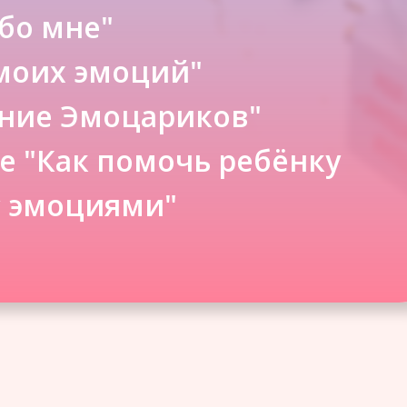
обо мне"
моих эмоций"
ение Эмоцариков"
е "Как помочь ребёнку
с эмоциями"