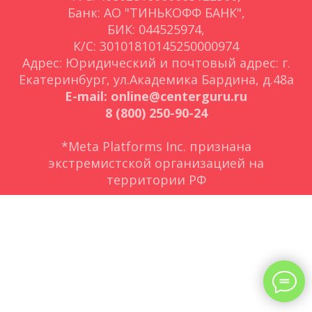
Банк: АО "ТИНЬКОФФ БАНК",
БИК: 044525974,
К/С: 30101810145250000974
Адрес: Юридический и почтовый адрес: г.
Екатеринбург, ул.Академика Бардина, д.48а
E-mail: online@centerguru.ru
8 (800) 250-90-24
*Meta Platforms Inc. признана
экстремистской организацией на
территории РФ